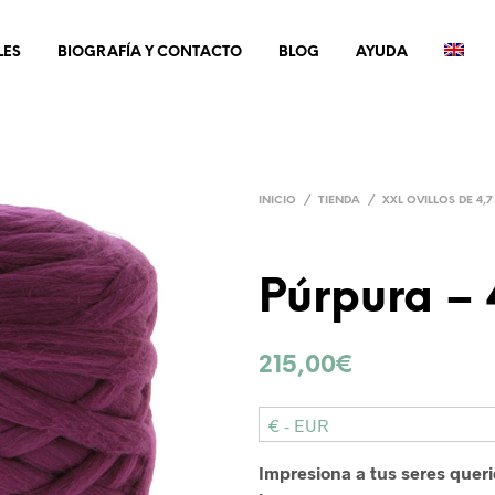
LES
BIOGRAFÍA Y CONTACTO
BLOG
AYUDA
INICIO
/
TIENDA
/
XXL OVILLOS DE 4,7
Púrpura – 
215,00
€
€ - EUR
Impresiona a tus seres quer