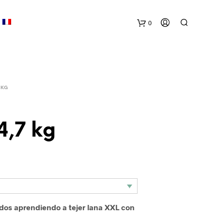
0
C
a
 KG
r
r
4,7 kg
i
t
o
idos aprendiendo a tejer lana XXL con