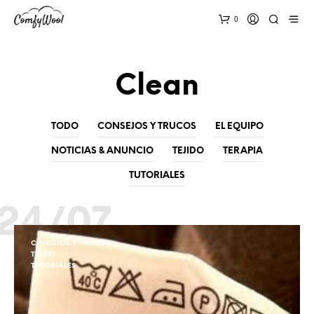
0
Clean
TODO
CONSEJOS Y TRUCOS
EL EQUIPO
NOTICIAS & ANUNCIO
TEJIDO
TERAPIA
TUTORIALES
24/07
CONSEJOS Y TRUCOS
TEJIDO
TUTORIALES