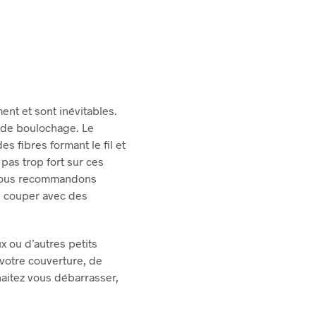
ent et sont inévitables.
ra de boulochage.
Le
s fibres formant le fil et
 pas trop fort sur ces
ous recommandons
es couper avec des
 ou d’autres petits
otre couverture, de
haitez vous débarrasser,