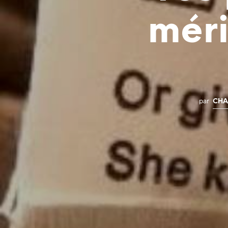
mér
par
CHA