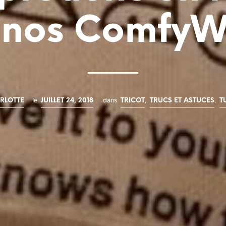
inos ComfyW
le
dans
,
,
RLOTTE
JUILLET 24, 2018
TRICOT
TRUCS ET ASTUCES
T