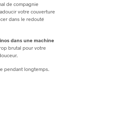
mal de compagnie
a adoucir votre couverture
ancer dans le redouté
érinos dans une machine
rop brutal
pour votre
 douceur.
ble pendant longtemps.