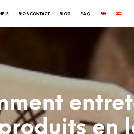
IELS
BIO & CONTACT
BLOG
F.A.Q.
ment entret
produits en 