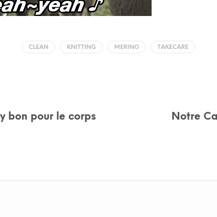
CLEAN
KNITTING
MERINO
TAKECARE
by bon pour le corps
Notre C